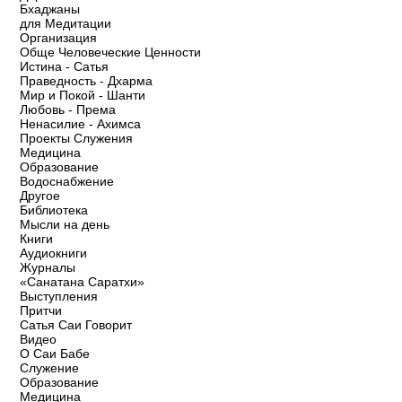
Бхаджаны
для Медитации
Организация
Обще Человеческие Ценности
Истина - Сатья
Праведность - Дхарма
Мир и Покой - Шанти
Любовь - Према
Ненасилие - Ахимса
Проекты Служения
Медицина
Образование
Водоснабжение
Другое
Библиотека
Мысли на день
Книги
Аудиокниги
Журналы
«Санатана Саратхи»
Выступления
Притчи
Сатья Саи Говорит
Видео
О Саи Бабе
Служение
Образование
Медицина