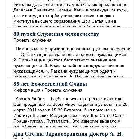
жителям деревень) стала важной частью празднования
Дасары в Прашанти Нилаям. Как и в предыдущие годы,
тысячи студентов трёх университетских городков
Института высшего образования Шри Сатья Саи в
Прашанти Нилаяме, Бриндаване и Анантапуре, при
участии учеников Средней школы Шри Сатья Саи в
80 путей Служения человечеству
Прашанти Нилаяме, наряду с персоналом этих учебных
Проекты служения
заведений, приняли участие в Грама Севе
→
Помощь менее привилегированным группам населения
1. Организация раздачи еды и одежды нуждающимся.
2. Организация центров бесплатного питания для
нуждающихся. 3. Раздача наборов продуктов питания
нуждающимся. 4. Раздача нуждающимся одеял и
накидок в холодное время. 5. Раздача нуждающимся
пищи, богатой протеином. 6. Установление опеки над
85 лет Божественной Славы
малообеспеченными семьями и организация
Информация
/
Проекты служения
систематической помощи. 7. Организация программ
Аватар Любви Глубокое чувство тревоги охватило
помощи деревням с
→
Саи преданных во Всём Мире, когда они узнали, что 28
марта 2011 года в 15.30 Бхагаван был помещён в
Институт Высших Медицинских Наук Шри Сатья Саи в
Прашантиграм, Путтапарти. Это известие вызвало у
людей сильное потрясение. Бхагаван находился в
госпитале 27 дней, и группа медицинских экспертов
Два Столпа Здравохранения Доктор А. Н.
обеспечивала его лучшим лечением, какое только