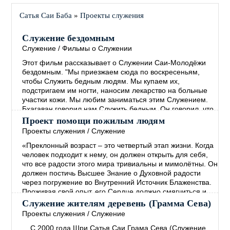
Сатья Саи Баба
»
Проекты служения
Служение бездомным
Служение
/
Фильмы о Служении
Этот фильм рассказывает о Служении Саи-Молодёжи
бездомным. "Мы приезжаем сюда по воскресеньям,
чтобы Служить бедным людям. Мы купаем их,
подстригаем им ногти, наносим лекарство на больные
участки кожи. Мы любим заниматься этим Служением.
Бхагаван говорил нам Служить бедным. Он говорил, что
руки, занимающиеся Служением, более Святы, чем
Проект помощи пожилым людям
губы, произносящие Молитвы. ..."
→
Проекты служения
/
Служение
«Преклонный возраст – это четвертый этап жизни. Когда
человек подходит к нему, он должен открыть для себя,
что все радости этого мира тривиальны и мимолётны. Он
должен постичь Высшее Знание о Духовной радости
через погружение во Внутренний Источник Блаженства.
Проживая свой опыт, его Сердце должно смягчиться и
наполниться Состраданием. Человек должен
Служение жителям деревень (Грамма Сева)
сосредоточиться на том, чтобы способствовать
Проекты служения
/
Служение
прогрессу всех живых существ, не проводя между
→
С 2000 года Шри Сатья Саи Грама Сева (Служение