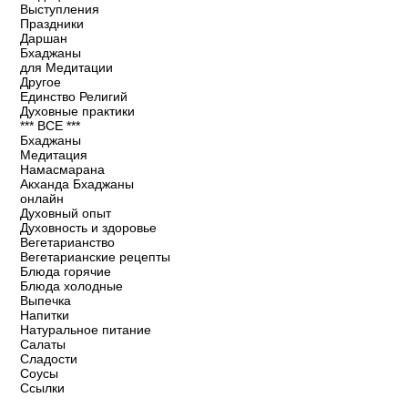
Выступления
Праздники
Даршан
Бхаджаны
для Медитации
Другое
Единство Религий
Духовные практики
*** ВСЕ ***
Бхаджаны
Медитация
Намасмарана
Акханда Бхаджаны
онлайн
Духовный опыт
Духовность и здоровье
Вегетарианство
Вегетарианские рецепты
Блюда горячие
Блюда холодные
Выпечка
Напитки
Натуральное питание
Салаты
Сладости
Соусы
Ссылки