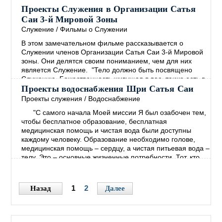
должны быть Здоровы, Счастливы и полны Радости."
Проекты Служения в Организации Сатья
Сатья Саи Баба Божественная Беседа, 20 октября 2002
Саи 3-й Мировой Зоны
Молодёжь зоны 9А активно вовлечена в проекты
Служение
/
Фильмы о Служении
Служения, такие как: устранение последствий
→
В этом замечательном фильме рассказывается о
Служении членов Организации Сатья Саи 3-й Мировой
зоны. Они делятся своим пониманием, чем для них
является Служение. "Тело должно быть посвящено
Служению. Божественность живущая в вас, также есть в
каждом. Лучший Путь к Богу - это Любить ВСЕХ и
Проекты водоснабжения Шри Сатья Саи
Служить ВСЕМ! Если вы по настоящему хотите
Проекты служения
/
Водоснабжение
распространять Послание Мира, тогда сначала
"C самого начала Моей миссии Я был озабочен тем,
взрастите Покой в себе. Откуда вы можете черпать этот
чтобы бесплатное образование, бесплатная
Покой? Только из
→
медицинская помощь и чистая вода были доступны
каждому человеку. Образование необходимо голове,
медицинская помощь – сердцу, а чистая питьевая вода –
телу. Это – основные жизненные потребности. Тот, кто
сумеет сделать их доступными каждому, испытает
огромную радость и удовлетворение" – Бхагаван Шри
Сатья Саи.
→
1
2
Назад
Далее