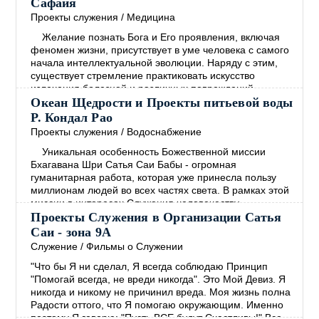
Сафайя
возможно. Но Бхагаван принял решение закончить
→
Проекты служения
/
Медицина
Желание познать Бога и Его проявления, включая
феномен жизни, присутствует в уме человека с самого
начала интеллектуальной эволюции. Наряду с этим,
существует стремление практиковать искусство
излечения болезней и различных повреждений
человеческой формы. Эти два желания идут рука об
Океан Щедрости и Проекты питьевой воды
руку. Веды, которые представляют собой самый древний
Р. Кондал Рао
документ Духовности, изобилуют примерами как мыслей
Проекты служения
/
Водоснабжение
о Боге, так и мыслей о врачебном искусстве.
→
Уникальная особенность Божественной миссии
Бхагавана Шри Сатья Саи Бабы - огромная
гуманитарная работа, которая уже принесла пользу
миллионам людей во всех частях света. В рамках этой
миссии в интересах Служения человечеству
Центральным трастом Шри Сатья Саи под Милостивым
Проекты Служения в Организации Сатья
Руководством Бхагавана были открыты образовательные
Саи - зона 9А
и медицинские учреждения. В дополнение к этому
Служение
/
Фильмы о Служении
Бхагаван решил обеспечить людей чистой питьевой
"Что бы Я ни сделал, Я всегда соблюдаю Принцип
водой, жизненно важной
→
"Помогай всегда, не вреди никогда". Это Мой Девиз. Я
никогда и никому не причинил вреда. Моя жизнь полна
Радости оттого, что Я помогаю окружающим. Именно
поэтому Я говорю: "Пусть ВСЕ будут Счастливы!" Все